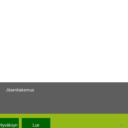
Jäsenhakemus
Hyväksyn
Lue