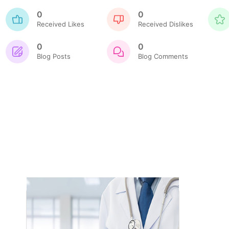
0
0
Received Likes
Received Dislikes
0
0
Blog Posts
Blog Comments