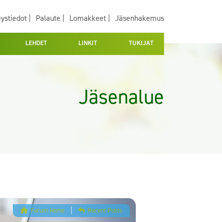
ystiedot |
Palaute |
Lomakkeet |
Jäsenhakemus
LEHDET
LINKIT
TUKIJAT
Jäsenalue
Forum Home
|
Recent Posts