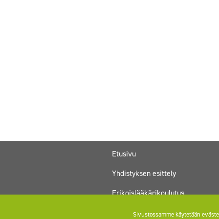
Etusivu
Yhdistyksen esittely
Erikoislääkärikoulutus
Koulutuskalenteri
Sivustossamme käytetään evästei