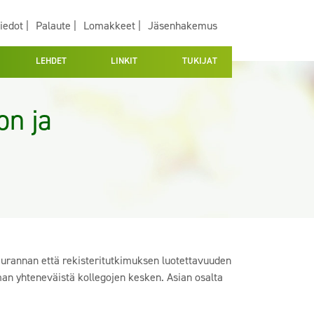
iedot |
Palaute |
Lomakkeet |
Jäsenhakemus
LEHDET
LINKIT
TUKIJAT
on ja
seurannan että rekisteritutkimuksen luotettavuuden
mman yhteneväistä kollegojen kesken. Asian osalta