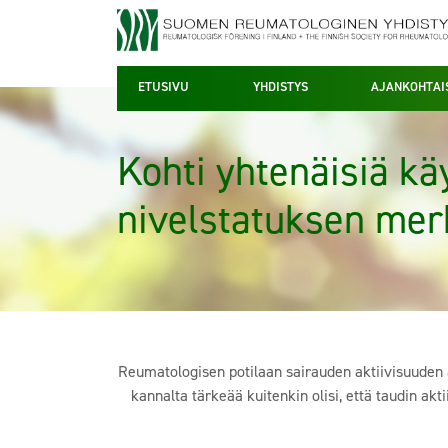
ETUSIVU
YHDISTYS
AJANKOHTAI
Kohti yhtenäisiä kä
nivelstatuksen mer
Reumatologisen potilaan sairauden aktiivisuuden a
kannalta tärkeää kuitenkin olisi, että taudin ak