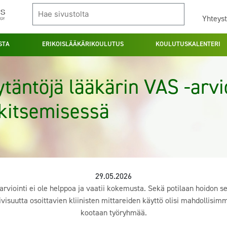
Yhteyst
STA
ERIKOISLÄÄKÄRIKOULUTUS
KOULUTUSKALENTERI
ytäntöjä lääkärin VAS -arvi
kitsemisessä
29.05.2026
rviointi ei ole helppoa ja vaatii kokemusta. Sekä potilaan hoidon 
tiivisuutta osoittavien kliinisten mittareiden käyttö olisi mahdollisi
kootaan työryhmää.