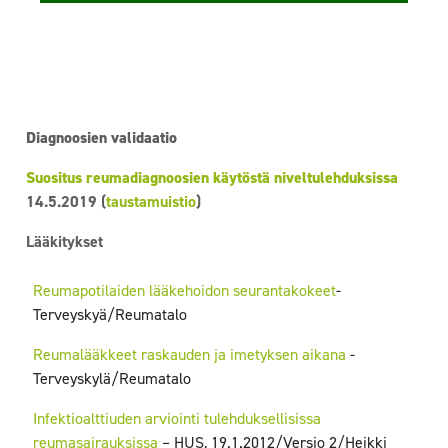
Diagnoosien validaatio
Suositus reumadiagnoosien käytöstä niveltulehduksissa
14.5.2019 (
taustamuistio
)
Lääkitykset
Reumapotilaiden lääkehoidon seurantakokeet
-
Terveyskyä/Reumatalo
Reumalääkkeet raskauden ja imetyksen aikana
-
Terveyskylä/Reumatalo
Infektioalttiuden arviointi tulehduksellisissa
reumasairauksissa
– HUS, 19.1.2012/Versio 2/Heikki