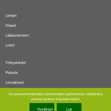
Lehdet
Ohjeet
Lääkerekisteri
Linkit
Yhteystiedot
Palaute
Lomakkeet
Tukijat
Sivustossamme käytetään evästeitä käytön optimoimiseksi. Käyttämällä
sivustoa hyväksyt evästeiden käytön.
Hyväksyn
Lue
Jäsenhakemus