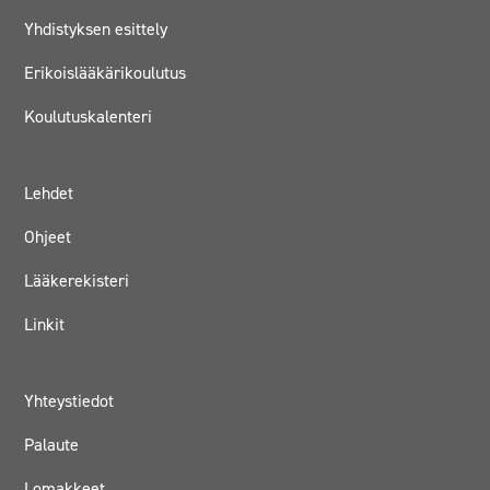
Yhdistyksen esittely
Erikoislääkärikoulutus
Koulutuskalenteri
Lehdet
Ohjeet
Lääkerekisteri
Linkit
Yhteystiedot
Palaute
Lomakkeet