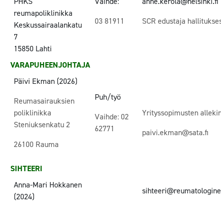
PHKS
Vaihde:
anne.kerola@helsinki.fi
reumapoliklinikka
03 81911
SCR edustaja hallitukse
Keskussairaalankatu
7
15850 Lahti
VARAPUHEENJOHTAJA
Päivi Ekman (2026)
Puh/työ
Reumasairauksien
poliklinikka
Yrityssopimusten alleki
Vaihde: 02
Steniuksenkatu 2
62771
paivi.ekman@sata.fi
26100 Rauma
SIHTEERI
Anna-Mari Hokkanen
sihteeri@reumatologinen
(2024)