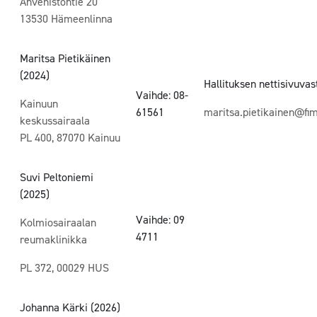
Ahvenistontie 20
13530 Hämeenlinna
Maritsa Pietikäinen
(2024)
Hallituksen nettisivuva
Vaihde: 08-
Kainuun
61561
maritsa.pietikainen@fim
keskussairaala
PL 400, 87070 Kainuu
Suvi Peltoniemi
(2025)
Vaihde:
09
Kolmiosairaalan
4711
reumaklinikka
PL 372, 00029 HUS
Johanna Kärki (2026)