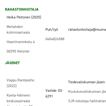
RAHASTONHOITAJA
Helka Peltonen (2025)
Meilahden
Puh/työ
rahastonhoitaja@reumato
kolmiosairaala
0404824588
Haartmaninkatu 4
00290 Helsinki
JÄSENET
Vappu Rantalaiho
Tiedevaliokunnan jäsen
(2022)
Vaihde: 03-
Koulutusvaliokunnan jä
Kanta-Hämeen
6291
keskussairaala
SJR edustaja hallitukse